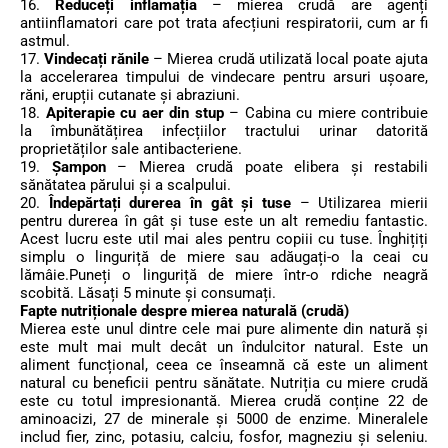
16.
Reduceți inflamația
– mierea crudă are agenți
antiinflamatori care pot trata afecțiuni respiratorii, cum ar fi
astmul.
17.
Vindecați rănile
– Mierea crudă utilizată local poate ajuta
la accelerarea timpului de vindecare pentru arsuri ușoare,
răni, erupții cutanate și abraziuni.
18.
Apiterapie cu aer din stup
– Cabina cu miere contribuie
la îmbunătățirea infecțiilor tractului urinar datorită
proprietăților sale antibacteriene.
19.
Șampon
– Mierea crudă poate elibera și restabili
sănătatea părului și a scalpului.
20.
Îndepărtați durerea în gât și tuse
– Utilizarea mierii
pentru durerea în gât și tuse este un alt remediu fantastic.
Acest lucru este util mai ales pentru copiii cu tuse. Înghițiți
simplu o linguriță de miere sau adăugați-o la ceai cu
lămâie.Puneți o linguriță de miere într-o rdiche neagră
scobită. Lăsați 5 minute și consumați.
Fapte nutriționale despre mierea naturală (crudă)
Mierea este unul dintre cele mai pure alimente din natură și
este mult mai mult decât un îndulcitor natural. Este un
aliment funcțional, ceea ce înseamnă că este un aliment
natural cu beneficii pentru sănătate. Nutriția cu miere crudă
este cu totul impresionantă. Mierea crudă conține 22 de
aminoacizi, 27 de minerale și 5000 de enzime. Mineralele
includ fier, zinc, potasiu, calciu, fosfor, magneziu și seleniu.