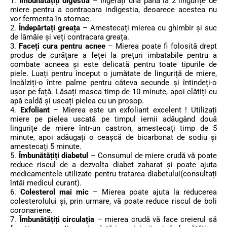
1.
Îmbunătățiți digestia
– Ingerați una până la 2 lingurițe de
miere pentru a contracara indigestia, deoarece acestea nu
vor fermenta în stomac.
2.
Îndepărtați greața
– Amestecați mierea cu ghimbir și suc
de lămâie și veți contracara greața.
3.
Faceți cura pentru acnee
– Mierea poate fi folosită drept
produs de curățare a feței la prețuri imbatabile pentru a
combate acneea și este delicată pentru toate tipurile de
piele. Luați pentru început o jumătate de linguriță de miere,
încălziți-o între palme pentru câteva secunde și întindeți-o
ușor pe față. Lăsați masca timp de 10 minute, apoi clătiți cu
apă caldă și uscați pielea cu un prosop.
4.
Exfoliant
– Mierea este un exfoliant excelent ! Utilizați
miere pe pielea uscată pe timpul iernii adăugând două
lingurițe de miere într-un castron, amestecați timp de 5
minute, apoi adăugați o ceașcă de bicarbonat de sodiu și
amestecați 5 minute.
5.
Îmbunătățiți diabetul
– Consumul de miere crudă vă poate
reduce riscul de a dezvolta diabet zaharat și poate ajuta
medicamentele utilizate pentru tratarea diabetului(consultați
întâi medicul curant).
6.
Colesterol mai mic
– Mierea poate ajuta la reducerea
colesterolului și, prin urmare, vă poate reduce riscul de boli
coronariene.
7.
Îmbunătățiți circulația
– mierea crudă vă face creierul să