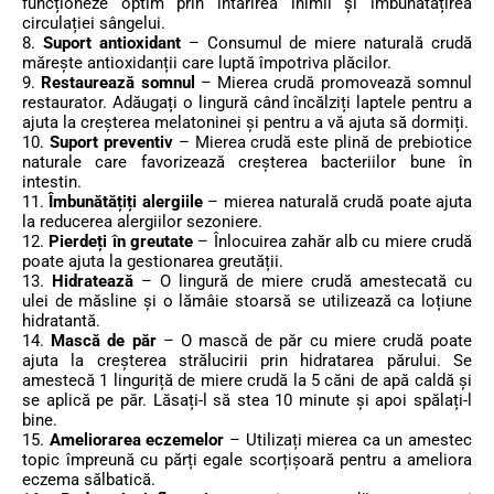
funcționeze optim prin întărirea inimii și îmbunătățirea
circulației sângelui.
8.
Suport antioxidant
– Consumul de miere naturală crudă
mărește antioxidanții care luptă împotriva plăcilor.
9.
Restaurează somnul
– Mierea crudă promovează somnul
restaurator. Adăugați o lingură când încălziți laptele pentru a
ajuta la creșterea melatoninei și pentru a vă ajuta să dormiți.
10.
Suport preventiv
– Mierea crudă este plină de prebiotice
naturale care favorizează creșterea bacteriilor bune în
intestin.
11.
Îmbunătățiți alergiile
– mierea naturală crudă poate ajuta
la reducerea alergiilor sezoniere.
12.
Pierde
ți în
greutate
– Înlocuirea zahăr alb cu miere crudă
poate ajuta la gestionarea greutății.
13.
Hidratează
– O lingură de miere crudă amestecată cu
ulei de măsline și o lămâie stoarsă se utilizează ca loțiune
hidratantă.
14.
Mască de păr
– O mască de păr cu miere crudă poate
ajuta la creșterea strălucirii prin hidratarea părului. Se
amestecă 1 linguriță de miere crudă la 5 căni de apă caldă și
se aplică pe păr. Lăsați-l să stea 10 minute și apoi spălați-l
bine.
15.
Ameliorarea eczemelor
– Utilizați mierea ca un amestec
topic împreună cu părți egale scorțișoară pentru a ameliora
eczema sălbatică.