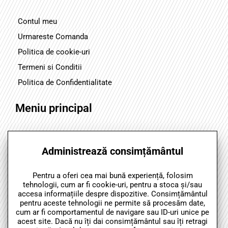
Contul meu
Urmareste Comanda
Politica de cookie-uri
Termeni si Conditii
Politica de Confidentialitate
Meniu principal
Acasa
Administrează consimțământul
Produse
Produs Montan
Pentru a oferi cea mai bună experiență, folosim
Stupina IGNA
tehnologii, cum ar fi cookie-uri, pentru a stoca și/sau
accesa informațiile despre dispozitive. Consimțământul
Noutati
pentru aceste tehnologii ne permite să procesăm date,
Contact
cum ar fi comportamentul de navigare sau ID-uri unice pe
acest site. Dacă nu îți dai consimțământul sau îți retragi