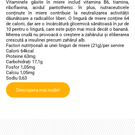
Vitaminele găsite în miere includ vitamina B6, tiamina,
riboflavina, acidul pantothenic. În plus, nutraceuticele
conținute în miere contribuie la neutralizarea activității
dăunătoare a radicalilor liberi. O lingură de miere conține 64
de calorii, dar are o încărcătură glicemică sănătoasă în jur de
10 pentru o lingură, care este puțin mai mică decât o banană.
Mierea crudă nu provoacă o creștere a zahărului și eliberarea
crescută a insulinei precum zahărul alb.
Factori nutriționali ai unei linguri de miere (21g)/per servire
Calorii 64kcal
Proteine 63mg
Carbohidrați 17,1g
Fosfor 1,05mg
Calciu 1,05mg
Sodiu 0,63
Descopera mai multe!