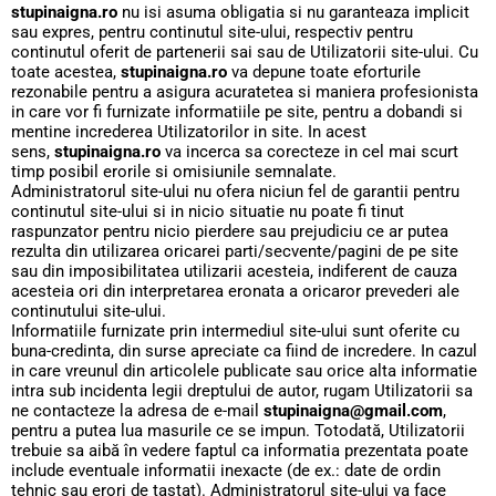
stupinaigna.ro
nu isi asuma obligatia si nu garanteaza implicit
sau expres, pentru continutul site-ului, respectiv pentru
continutul oferit de partenerii sai sau de Utilizatorii site-ului. Cu
toate acestea,
stupinaigna.ro
va depune toate eforturile
rezonabile pentru a asigura acuratetea si maniera profesionista
in care vor fi furnizate informatiile pe site, pentru a dobandi si
mentine increderea Utilizatorilor in site. In acest
sens,
stupinaigna.ro
va incerca sa corecteze in cel mai scurt
timp posibil erorile si omisiunile semnalate.
Administratorul site-ului nu ofera niciun fel de garantii pentru
continutul site-ului si in nicio situatie nu poate fi tinut
raspunzator pentru nicio pierdere sau prejudiciu ce ar putea
rezulta din utilizarea oricarei parti/secvente/pagini de pe site
sau din imposibilitatea utilizarii acesteia, indiferent de cauza
acesteia ori din interpretarea eronata a oricaror prevederi ale
continutului site-ului.
Informatiile furnizate prin intermediul site-ului sunt oferite cu
buna-credinta, din surse apreciate ca fiind de incredere. In cazul
in care vreunul din articolele publicate sau orice alta informatie
intra sub incidenta legii dreptului de autor, rugam Utilizatorii sa
ne contacteze la adresa de e-mail
stupinaigna@gmail.com
,
pentru a putea lua masurile ce se impun. Totodată, Utilizatorii
trebuie sa aibă în vedere faptul ca informatia prezentata poate
include eventuale informatii inexacte (de ex.: date de ordin
tehnic sau erori de tastat). Administratorul site-ului va face