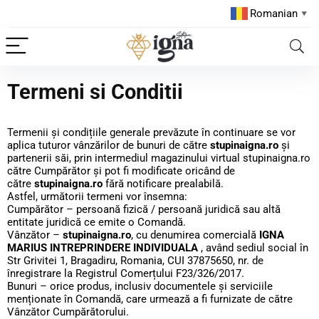
Romanian
▼
Termeni si Conditii
Termenii și condițiile generale prevăzute în continuare se vor
aplica tuturor vânzărilor de bunuri de către
stupinaigna.ro
și
partenerii săi, prin intermediul magazinului virtual stupinaigna.ro
către Cumpărător și pot fi modificate oricând de
către
stupinaigna.ro
fără notificare prealabilă.
Astfel, următorii termeni vor însemna:
Cumpărător – persoană fizică / persoană juridică sau altă
entitate juridică ce emite o Comandă.
Vânzător –
stupinaigna.ro
, cu denumirea comercială
IGNA
MARIUS INTREPRINDERE INDIVIDUALA
, având sediul social în
Str Grivitei 1, Bragadiru, Romania, CUI 37875650, nr. de
înregistrare la Registrul Comerțului F23/326/2017.
Bunuri – orice produs, inclusiv documentele și serviciile
menționate în Comandă, care urmează a fi furnizate de către
Vânzător Cumpărătorului.