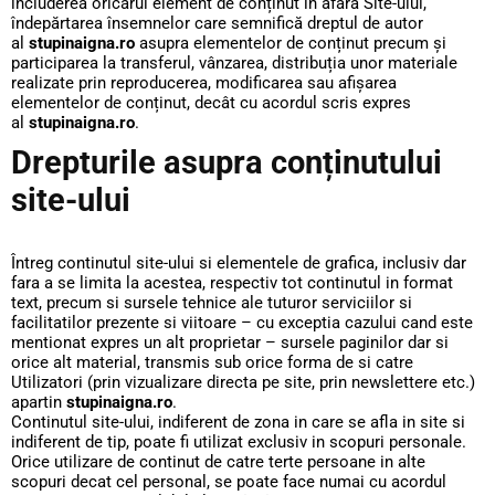
includerea oricărui element de conținut în afara Site-ului,
îndepărtarea însemnelor care semnifică dreptul de autor
al
stupinaigna.ro
asupra elementelor de conținut precum și
participarea la transferul, vânzarea, distribuția unor materiale
realizate prin reproducerea, modificarea sau afișarea
elementelor de conținut, decât cu acordul scris expres
al
stupinaigna.ro
.
Drepturile asupra conținutului
site-ului
Întreg continutul site-ului si elementele de grafica, inclusiv dar
fara a se limita la acestea, respectiv tot continutul in format
text, precum si sursele tehnice ale tuturor serviciilor si
facilitatilor prezente si viitoare – cu exceptia cazului cand este
mentionat expres un alt proprietar – sursele paginilor dar si
orice alt material, transmis sub orice forma de si catre
Utilizatori (prin vizualizare directa pe site, prin newslettere etc.)
apartin
stupinaigna.ro
.
Continutul site-ului, indiferent de zona in care se afla in site si
indiferent de tip, poate fi utilizat exclusiv in scopuri personale.
Orice utilizare de continut de catre terte persoane in alte
scopuri decat cel personal, se poate face numai cu acordul