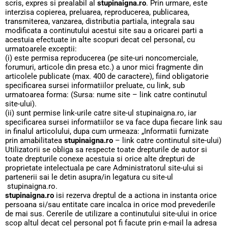
scris, expres si prealabil al
stupinaigna.ro
. Prin urmare, este
interzisa copierea, preluarea, reproducerea, publicarea,
transmiterea, vanzarea, distributia partiala, integrala sau
modificata a continutului acestui site sau a oricarei parti a
acestuia efectuate in alte scopuri decat cel personal, cu
urmatoarele exceptii:
(i) este permisa reproducerea (pe site-uri noncomerciale,
forumuri, articole din presa etc.) a unor mici fragmente din
articolele publicate (max. 400 de caractere), fiind obligatorie
specificarea sursei informatiilor preluate, cu link, sub
urmatoarea forma: (Sursa: nume site – link catre continutul
site-ului).
(ii) sunt permise link-urile catre site-ul stupinaigna.ro, iar
specificarea sursei informatiilor se va face dupa fiecare link sau
in finalul articolului, dupa cum urmeaza: „Informatii furnizate
prin amabilitatea
stupinaigna.ro
– link catre continutul site-ului)
Utilizatorii se obliga sa respecte toate drepturile de autor si
toate drepturile conexe acestuia si orice alte drepturi de
proprietate intelectuala pe care Administratorul site-ului si
partenerii sai le detin asupra/in legatura cu site-ul
stupinaigna.ro.
stupinaigna.ro
isi rezerva dreptul de a actiona in instanta orice
persoana si/sau entitate care incalca in orice mod prevederile
de mai sus. Cererile de utilizare a continutului site-ului in orice
scop altul decat cel personal pot fi facute prin e-mail la adresa