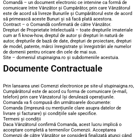
Comandă – un document electronic ce intervine ca formă de
comunicare între Vânzător și Cumpărător, prin care Vânzătorul
este de acord să livreze Bunurile și Cumpărătorul este de acord
să primească aceste Bunuri și să facă plată acestora.
Contract – o Comandă confirmată de către Vânzător.
Drepturi de Proprietate Intelectuală – toate drepturile imateriale
cum ar fi know-how, dreptul de autor și drepturi în natură de
autor, drepturile de bază de date, drepturi de proiectare, drepturi
de model, patente, mărci înregistrate și înregistrări ale numelor
de domenii pentru oricare din cele de mai sus.
Site – domeniul stupinaigna.ro și subdomeniile acestuia.
Documente Contractuale
Prin lansarea unei Comenzi electronice pe site-ul stupinaigna.ro,
Cumpărătorul este de acord cu forma de comunicare (e-mail,
telefon) prin care Vânzatorul își derulează operațiunile.
Comanda va fi compusă din următoarele documente:
Comanda (împreună cu mențiunile clare asupra datelor de
livrare și facturare) și condițiile sale specifice.
Termeni și condiții
Daca Vânzătorul confirmă Comanda, acest lucru implică o
acceptare completă a termenilor Comenzii. Acceptarea
Comenzii de către Vânzător se consideră finalizată atunci când