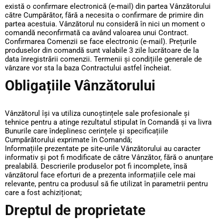
există o confirmare electronică (e-mail) din partea Vânzătorului
către Cumpărător, fără a necesita o confirmare de primire din
partea acestuia. Vânzătorul nu consideră în nici un moment o
comandă neconfirmată ca având valoarea unui Contract.
Confirmarea Comenzii se face electronic (e-mail). Prețurile
produselor din comandă sunt valabile 3 zile lucrătoare de la
data înregistrării comenzii. Termenii și condițiile generale de
vânzare vor sta la baza Contractului astfel încheiat.
Obligațiile Vânzătorului
Vânzătorul își va utiliza cunoștințele sale profesionale și
tehnice pentru a atinge rezultatul stipulat în Comandă și va livra
Bunurile care îndeplinesc cerințele și specificațiile
Cumpărătorului exprimate în Comandă;
Informațiile prezentate pe site-urile Vânzătorului au caracter
informativ și pot fi modificate de către Vânzător, fără o anunțare
prealabilă. Descrierile produselor pot fi incomplete, însă
vânzătorul face eforturi de a prezenta informațiile cele mai
relevante, pentru ca produsul să fie utilizat în parametrii pentru
care a fost achiziționat;
Dreptul de proprietate