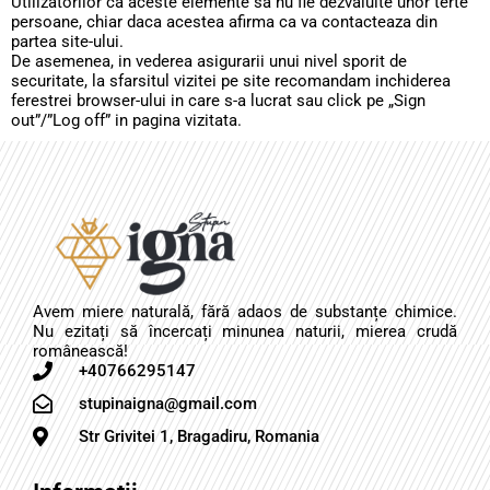
Utilizatorilor ca aceste elemente sa nu fie dezvaluite unor terte
persoane, chiar daca acestea afirma ca va contacteaza din
partea site-ului.
De asemenea, in vederea asigurarii unui nivel sporit de
securitate, la sfarsitul vizitei pe site recomandam inchiderea
ferestrei browser-ului in care s-a lucrat sau click pe „Sign
out”/”Log off” in pagina vizitata.
Avem miere naturală, fără adaos de substanțe chimice.
Nu ezitați să încercați minunea naturii, mierea crudă
românească!
+40766295147
stupinaigna@gmail.com
Str Grivitei 1, Bragadiru, Romania