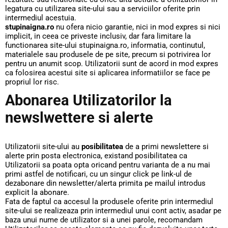
legatura cu utilizarea site-ului sau a serviciilor oferite prin
intermediul acestuia.
stupinaigna.ro
nu ofera nicio garantie, nici in mod expres si nici
implicit, in ceea ce priveste inclusiv, dar fara limitare la
functionarea site-ului stupinaigna.ro, informatia, continutul,
materialele sau produsele de pe site, precum si potrivirea lor
pentru un anumit scop. Utilizatorii sunt de acord in mod expres
ca folosirea acestui site si aplicarea informatiilor se face pe
propriul lor risc.
Abonarea Utilizatorilor la
newslwettere si alerte
Utilizatorii site-ului au
posibilitatea
de a primi newslettere si
alerte prin posta electronica, existand posibilitatea ca
Utilizatorii sa poata opta oricand pentru varianta de a nu mai
primi astfel de notificari, cu un singur click pe link-ul de
dezabonare din newsletter/alerta primita pe mailul introdus
explicit la abonare.
Fata de faptul ca accesul la produsele oferite prin intermediul
site-ului se realizeaza prin intermediul unui cont activ, asadar pe
baza unui nume de utilizator si a unei parole, recomandam