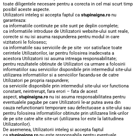
toate diligentele necesare pentru a corecta in cel mai scurt timp
posibil aceste aspecte.
Utilizatorii inteleg si accepta faptul ca
stupinaigna.ro
nu
garanteaza:
ca informatiile continute pe site sunt pe deplin complete;
ca informatiile introduse de Utilizatorii website-ului sunt reale,
corecte si nu isi asuma raspunderea pentru modul in care
vizitatorii le folosesc;
ca informatiile sau serviciile de pe site vor satisface toate
cerintele Utilizatorilor, iar pentru folosirea inadecvata a
acestora Utilizatorii isi asuma intreaga responsabilitate;
pentru rezultatele obtinute de Utilizatori ca urmare a folosirii
informatiilor sau serviciilor disponibile prin intermediul site-ului
utilizarea informatiilor si a serviciilor facandu-se de catre
Utilizatori pe propria raspundere;
ca serviciile disponibile prin intermediul site-ului vor functiona
constant, neintrerupt, fara erori – fata de acest
aspect,
stupinaigna.ro
nu isi asuma responsabilitatea pentru
eventualele pagube pe care Utilizatorii le-ar putea avea din
cauza nefunctionarii temporare sau defectuoase a site-ului sau
pentru folosirea informatiilor obtinute prin utilizarea link-urilor
de pe site catre alte site-uri (utilizarea lor este la latitudinea
Utilizatorilor).
De asemenea, Utilizatorii inteleg si accepta faptul
ca
stupinaigna.ro
nu este responsabila pentru eventuale