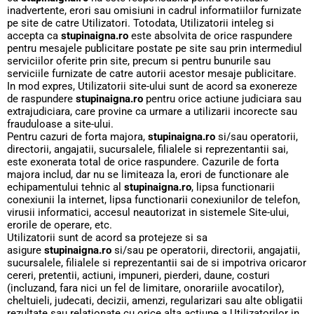
inadvertente, erori sau omisiuni in cadrul informatiilor furnizate
pe site de catre Utilizatori. Totodata, Utilizatorii inteleg si
accepta ca
stupinaigna.ro
este absolvita de orice raspundere
pentru mesajele publicitare postate pe site sau prin intermediul
serviciilor oferite prin site, precum si pentru bunurile sau
serviciile furnizate de catre autorii acestor mesaje publicitare.
In mod expres, Utilizatorii site-ului sunt de acord sa exonereze
de raspundere
stupinaigna.ro
pentru orice actiune judiciara sau
extrajudiciara, care provine ca urmare a utilizarii incorecte sau
frauduloase a site-ului.
Pentru cazuri de forta majora,
stupinaigna.ro
si/sau operatorii,
directorii, angajatii, sucursalele, filialele si reprezentantii sai,
este exonerata total de orice raspundere. Cazurile de forta
majora includ, dar nu se limiteaza la, erori de functionare ale
echipamentului tehnic al
stupinaigna.ro
, lipsa functionarii
conexiunii la internet, lipsa functionarii conexiunilor de telefon,
virusii informatici, accesul neautorizat in sistemele Site-ului,
erorile de operare, etc.
Utilizatorii sunt de acord sa protejeze si sa
asigure
stupinaigna.ro
si/sau pe operatorii, directorii, angajatii,
sucursalele, filialele si reprezentantii sai de si impotriva oricaror
cereri, pretentii, actiuni, impuneri, pierderi, daune, costuri
(incluzand, fara nici un fel de limitare, onorariile avocatilor),
cheltuieli, judecati, decizii, amenzi, regularizari sau alte obligatii
rezultate sau relationate cu orice alta actiune a Utilizatorilor in