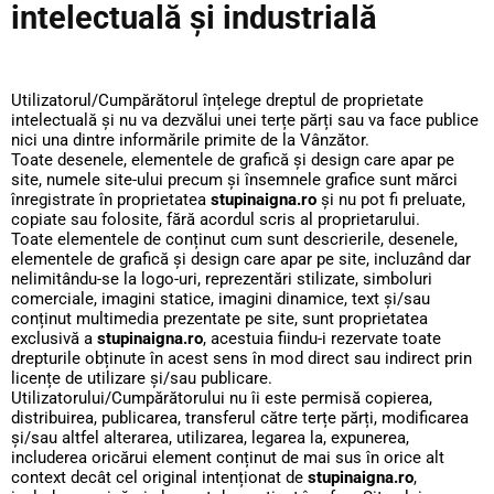
intelectuală și industrială
Utilizatorul/Cumpărătorul înțelege dreptul de proprietate
intelectuală și nu va dezvălui unei terțe părți sau va face publice
nici una dintre informările primite de la Vânzător.
Toate desenele, elementele de grafică și design care apar pe
site, numele site-ului precum și însemnele grafice sunt mărci
înregistrate în proprietatea
stupinaigna.ro
și nu pot fi preluate,
copiate sau folosite, fără acordul scris al proprietarului.
Toate elementele de conținut cum sunt descrierile, desenele,
elementele de grafică și design care apar pe site, incluzând dar
nelimitându-se la logo-uri, reprezentări stilizate, simboluri
comerciale, imagini statice, imagini dinamice, text și/sau
conținut multimedia prezentate pe site, sunt proprietatea
exclusivă a
stupinaigna.ro
, acestuia fiindu-i rezervate toate
drepturile obținute în acest sens în mod direct sau indirect prin
licențe de utilizare și/sau publicare.
Utilizatorului/Cumpărătorului nu îi este permisă copierea,
distribuirea, publicarea, transferul către terțe părți, modificarea
și/sau altfel alterarea, utilizarea, legarea la, expunerea,
includerea oricărui element conținut de mai sus în orice alt
context decât cel original intenționat de
stupinaigna.ro
,