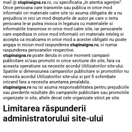
mail @
stupinaigna.ro
.ro, cu specificatia „In atentia agenției”.
Orice persoana care transmite sau publica in orice mod
informatii ori materiale catre site isi asuma obligatia de a nu
prejudicia in nici un mod drepturile de autor pe care o terta
persoana le-ar putea invoca in legatura cu materialele si
informatiile transmise in orice mod catre site, iar persoanele
care expediaza in orice mod informatii ori materiale inteleg si
accepta ca incalcarea in orice mod a acestei obligatii nu poate
angaja in niciun mod raspunderea
stupinaigna.ro
, ci numai
raspunderea persoanelor respective.
stupinaigna.ro
poate derula in orice moment campanii
publicitare si/sau promotii in orice sectiune din site, fara ca
aceasta operatiune sa necesite acordul Utilizatorilor site-ului.
Spatiile si dimensiunea campaniilor publicitare si promotiilor nu
necesita acordul Utilizatorilor site-ului si pot fi schimbate
oricand fara a necesita anuntarea prealabila.
stupinaigna.ro
nu isi asuma responsabilitatea pentru prejudiciile
sau pierderile rezultate din campaniile publicitare sau promotiile
organizate in site, altele decat cele organizate strict pe site.
Limitarea răspunderii
administratorului site-ului