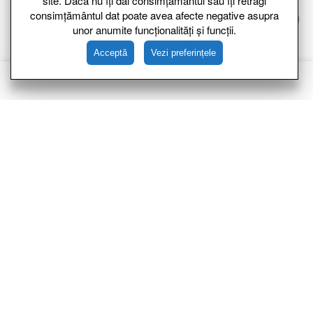
site. Dacă nu îți dai consimțământul sau îți retragi
consimțământul dat poate avea afecte negative asupra
Avem miere naturală, fără adaos de substanțe chimice. Nu
unor anumite funcționalități și funcții.
ezitați să încercați minunea naturii, mierea crudă
românească!
Acceptă
Vezi preferințele
+40766295147
stupinaigna@gmail.com
Str Grivitei 1, Bragadiru, Romania
Informatii
Atestat de Producător
Seria IF Nr. 0106903
Producător:
Marius Igna
, București
Valabilitate
7 ani de la data de 03.06.2019
Link-uri Utile
Contul meu