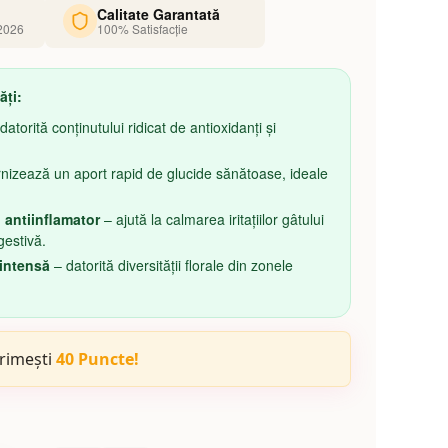
Calitate Garantată
.2026
100% Satisfacție
ăți:
datorită conținutului ridicat de antioxidanți și
rnizează un aport rapid de glucide sănătoase, ideale
i antiinflamator
– ajută la calmarea iritațiilor gâtului
gestivă.
intensă
– datorită diversității florale din zonele
rimești
40 Puncte!