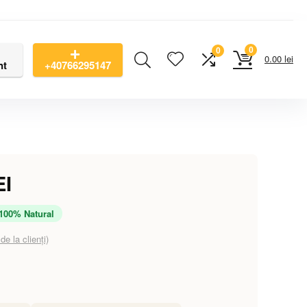
0
0
0.00
lei
nt
+40766295147
EI
100% Natural
de la clienți)