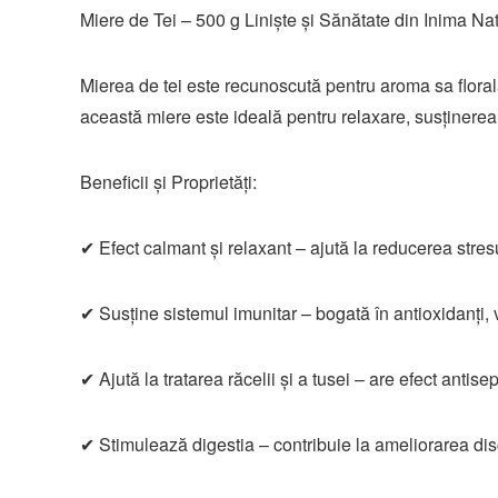
Miere de Tei – 500 g Liniște și Sănătate din Inima Nat
Mierea de tei este recunoscută pentru aroma sa florală i
această miere este ideală pentru relaxare, susținerea s
Beneficii și Proprietăți:
✔ Efect calmant și relaxant – ajută la reducerea stre
✔ Susține sistemul imunitar – bogată în antioxidanți, 
✔ Ajută la tratarea răcelii și a tusei – are efect antise
✔ Stimulează digestia – contribuie la ameliorarea disc