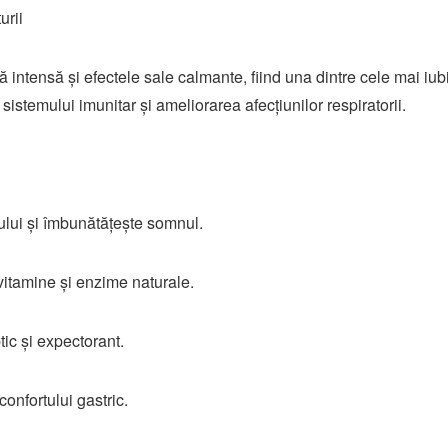
urii
ntensă și efectele sale calmante, fiind una dintre cele mai iubite
istemului imunitar și ameliorarea afecțiunilor respiratorii.
sului și îmbunătățește somnul.
vitamine și enzime naturale.
ptic și expectorant.
onfortului gastric.