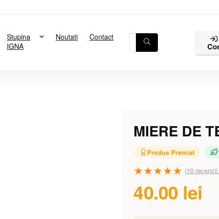
Stupina
Noutati
Contact
Co
IGNA
MIERE DE T
Produs Premiat
★
★
★
★
★
(
10
recenzii 
40.00
lei