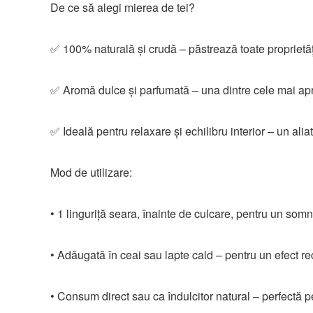
De ce să alegi mierea de tei?
✅ 100% naturală și crudă – păstrează toate proprietăț
✅ Aromă dulce și parfumată – una dintre cele mai apre
✅ Ideală pentru relaxare și echilibru interior – un aliat
Mod de utilizare:
• 1 linguriță seara, înainte de culcare, pentru un somn l
• Adăugată în ceai sau lapte cald – pentru un efect re
• Consum direct sau ca îndulcitor natural – perfectă p