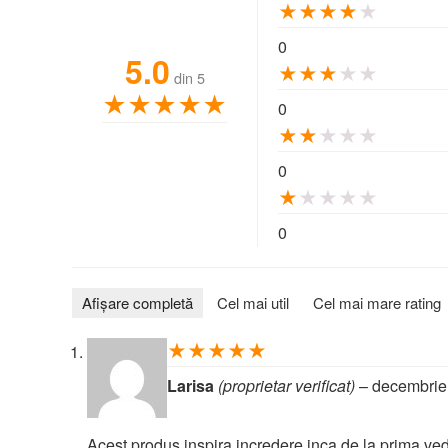
★
★
★
★
★
0
5.0
★
★
★
★
★
din 5
★
★
★
★
★
0
★
★
★
★
★
0
★
★
★
★
★
0
Afișare completă
Cel mai util
Cel mai mare rating
★
★
★
★
★
Larisa
(proprietar verificat)
–
decembrie
Acest produs inspira incredere inca de la prima v