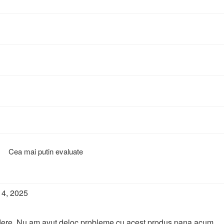
Cea mai putin evaluate
 4, 2025
edere. Nu am avut deloc probleme cu acest produs pana acum.