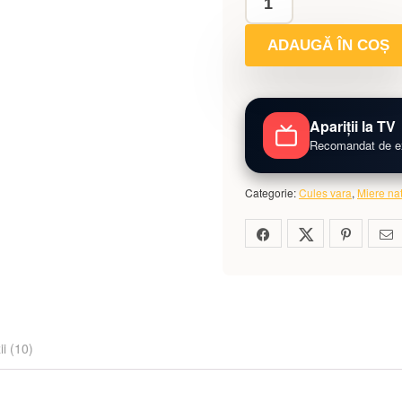
ADAUGĂ ÎN COȘ
Apariții la TV
Recomandat de exp
Categorie:
Cules vara
,
Miere nat
i (10)