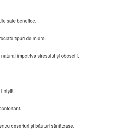
ile sale benefice.
ciate tipuri de miere.
 natural împotriva stresului și oboselii.
iniștit.
confortant.
entru deserturi și băuturi sănătoase.