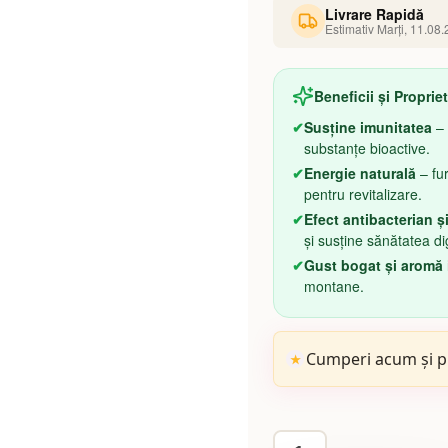
Livrare Rapidă
Estimativ Marți, 11.08
Beneficii și Propriet
✔
Susține imunitatea
– 
substanțe bioactive.
✔
Energie naturală
– fu
pentru revitalizare.
✔
Efect antibacterian ș
și susține sănătatea di
✔
Gust bogat și aromă 
montane.
Cumperi acum și p
★