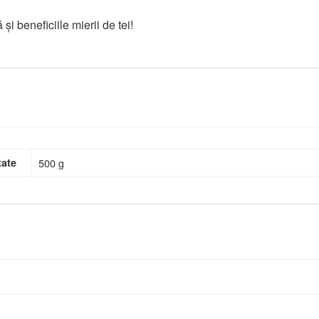
 beneficiile mierii de tei!
tate
500 g