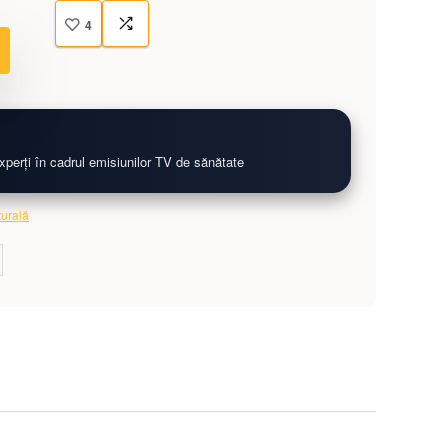
4
erți în cadrul emisiunilor TV de sănătate
urală