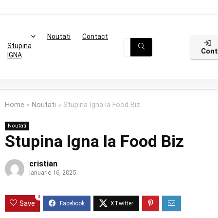
Noutati
Contact
Stupina
Cont
IGNA
Home
»
Noutati
»
Stupina Igna la Food Biz
Noutati
Stupina Igna la Food Biz
cristian
ianuarie 16, 2025
0
Save