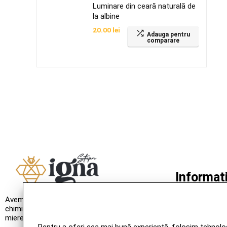
Luminare din ceară naturală de
la albine
20.00
lei
Adauga pentru
comparare
Informati
Atestat de P
Avem miere naturală, fără adaos de substanțe
Seria IF Nr. 01
chimice. Nu ezitați să încercați minunea naturii,
Producător:
Ma
mierea crudă românească!
Valabilitate
7 a