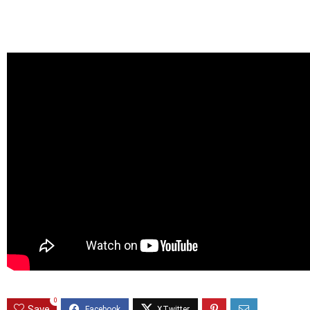
0
Save