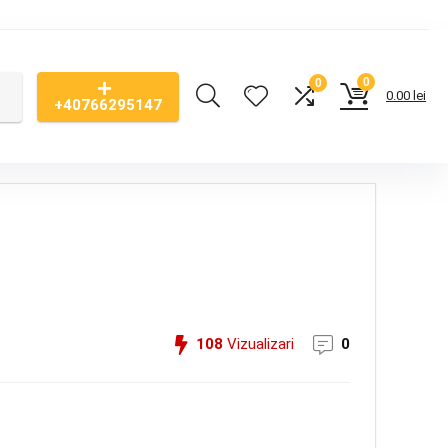
0
0
0.00
lei
+40766295147
108
Vizualizari
0